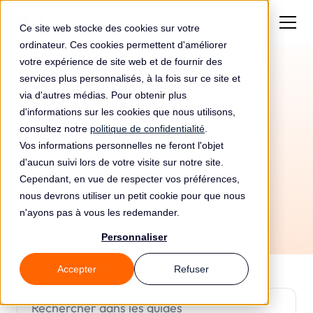
Ce site web stocke des cookies sur votre
ordinateur. Ces cookies permettent d'améliorer
votre expérience de site web et de fournir des
services plus personnalisés, à la fois sur ce site et
via d'autres médias. Pour obtenir plus
d'informations sur les cookies que nous utilisons,
consultez notre
politique de confidentialité
.
Vos informations personnelles ne feront l'objet
🎓 Sensibilisation
🤖 IA
📚 Notions de base
d'aucun suivi lors de votre visite sur notre site.
⚙️ Mise en oeuvre
🌍 Hors UE
⚒️ Outils
🛡️ Sécurité
Cependant, en vue de respecter vos préférences,
nous devrons utiliser un petit cookie pour que nous
🏭 Secteurs
✍️ Questionnaires
🏠 Leto
n'ayons pas à vous les redemander.
Personnaliser
Accepter
Refuser