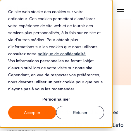
Ce site web stocke des cookies sur votre
ordinateur. Ces cookies permettent d'améliorer
votre expérience de site web et de fournir des
services plus personnalisés, à la fois sur ce site et
via d'autres médias. Pour obtenir plus
d'informations sur les cookies que nous utilisons,
consultez notre
politique de confidentialité
.
Vos informations personnelles ne feront l'objet
d'aucun suivi lors de votre visite sur notre site.
Cependant, en vue de respecter vos préférences,
nous devrons utiliser un petit cookie pour que nous
n'ayons pas à vous les redemander.
Personnaliser
Formation : des formats de plus en plus flexibles
Accepter
Refuser
20/5/2025
-
Option Finance
Radar des RegTechs 2023 - Mise en avant de Leto