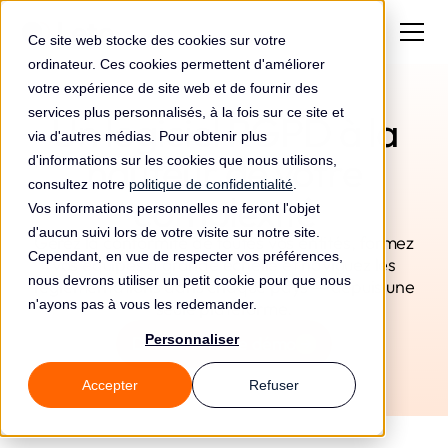
Ce site web stocke des cookies sur votre
ordinateur. Ces cookies permettent d'améliorer
votre expérience de site web et de fournir des
services plus personnalisés, à la fois sur ce site et
Un logiciel RGPD à la
via d'autres médias. Pour obtenir plus
hauteur de votre
d'informations sur les cookies que nous utilisons,
consultez notre
politique de confidentialité
.
complexité
Vos informations personnelles ne feront l'objet
d'aucun suivi lors de votre visite sur notre site.
Gérez la conformité de toutes vos entités, formez
Cependant, en vue de respecter vos préférences,
vos équipes à grande échelle et naviguez les
nous devrons utiliser un petit cookie pour que nous
réglementations dans chaque pays — depuis une
n'ayons pas à vous les redemander.
seule plateforme.
Personnaliser
Demander une démo
Accepter
Refuser