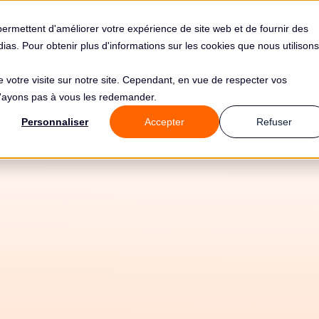
s
Solutions
Tarifs
Clients
Ressources
permettent d'améliorer votre expérience de site web et de fournir des
édias. Pour obtenir plus d'informations sur les cookies que nous utilisons
de votre visite sur notre site. Cependant, en vue de respecter vos
 n'ayons pas à vous les redemander.
Personnaliser
Accepter
Refuser
2/7/2026
Tous les guides
📚 Notions de base
⚙️ Mise en oeuvre