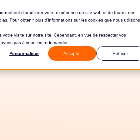
s
Solutions
Tarifs
Clients
Ressources
permettent d'améliorer votre expérience de site web et de fournir des
édias. Pour obtenir plus d'informations sur les cookies que nous utilisons
de votre visite sur notre site. Cependant, en vue de respecter vos
 n'ayons pas à vous les redemander.
Personnaliser
Accepter
Refuser
30/6/2026
Tous les guides
🤖 IA