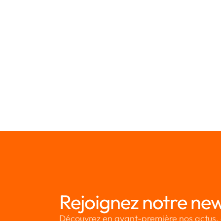
Article 72 RGPD - Procédure
Article 73 RGPD - Président
Article 75 RGPD - Secrétariat
Article 76 RGPD - Confidentialité
👈 Revenir à l'ensemble des articles du RGPD
Rejoignez notre new
Découvrez en avant-première nos actus, 