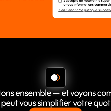
J'accepte de recevoir la super
et des informations commerci
Consulter notre politique de confi
tons ensemble — et voyons c
 peut vous simplifier votre quot