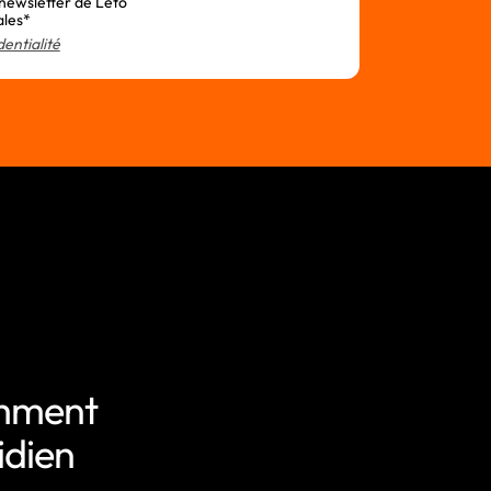
 newsletter de Leto
ales*
dentialité
omment
idien