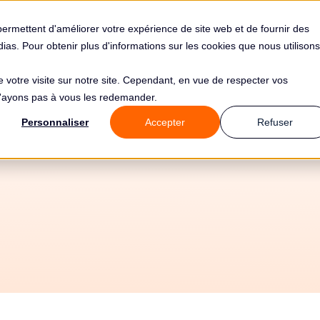
s
Solutions
Tarifs
Clients
Ressources
permettent d'améliorer votre expérience de site web et de fournir des
édias. Pour obtenir plus d'informations sur les cookies que nous utilisons
de votre visite sur notre site. Cependant, en vue de respecter vos
 n'ayons pas à vous les redemander.
Article 74 RGPD
Personnaliser
Accepter
Refuser
issions du préside
Chapitre 7 - Coopération et cohérence