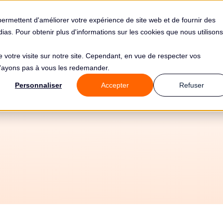
s
Solutions
Tarifs
Clients
Ressources
permettent d'améliorer votre expérience de site web et de fournir des
édias. Pour obtenir plus d'informations sur les cookies que nous utilisons
de votre visite sur notre site. Cependant, en vue de respecter vos
 n'ayons pas à vous les redemander.
Article 64 RGPD
Personnaliser
Accepter
Refuser
Avis du comité
Chapitre 7 - Coopération et cohérence