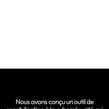
Mesurez la maturité cyber de vos
équipes
Le score de maturité vous permet de faire grandir
vos équipes sur les sujets et prouver votre
obligation de formation à ces enjeux importants.
Demander une démo
Nous avons conçu un outil de