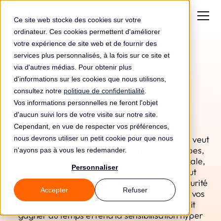
Ce site web stocke des cookies sur votre
ordinateur. Ces cookies permettent d'améliorer
votre expérience de site web et de fournir des
services plus personnalisés, à la fois sur ce site et
Le logiciel de
via d'autres médias. Pour obtenir plus
sensibilisation
d'informations sur les cookies que nous utilisons,
consultez notre
politique de confidentialité
.
Cybersécurité
Vos informations personnelles ne feront l'objet
d'aucun suivi lors de votre visite sur notre site.
automatisé
Cependant, en vue de respecter vos préférences,
Malware, ransomware, phishing, DDos... on en veut
nous devrons utiliser un petit cookie pour que nous
à vos données! La sensibilisation de vos équipes,
n'ayons pas à vous les redemander.
c’est premièrement souvent une obligation légale,
Personnaliser
comme dans le cadre du RGPD, mais surtout
l’occasion d’aborder des sujets cruciaux de sécurité
Accepter
Refuser
pour votre organisation, vos collaborateurs et vos
clients. Leto propose un outil complet qui fait
gagner du temps et rend la sensibilisation hyper