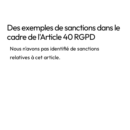
Des exemples de sanctions dans le
cadre de l'Article 40 RGPD
Nous n'avons pas identifié de sanctions
relatives à cet article.
Les autres articles du chapitre
Article 24 RGPD - Responsabilité du responsable du
traitement
Article 25 RGPD - Protection des données dès la
conception et protection des données par défaut
Article 26 RGPD - Responsables conjoints du traitement