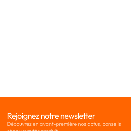
des données
Article 38 RGPD - Fonction du délégué à la protection
des données
Article 39 RGPD - Missions du délégué à la protection des
données
Article 41 RGPD - Suivi des codes de conduite approuvés
Article 42 RGPD - Certification
Article 43 RGPD - Organismes de certification
👈 Revenir à l'ensemble des articles du RGPD
Rejoignez notre newsletter
Découvrez en avant-première nos actus, conseils
et nouveautés produit.