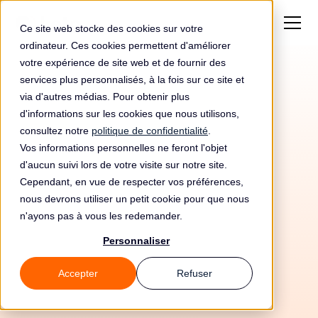
Ce site web stocke des cookies sur votre
ordinateur. Ces cookies permettent d'améliorer
votre expérience de site web et de fournir des
services plus personnalisés, à la fois sur ce site et
Article 29 RGPD
via d'autres médias. Pour obtenir plus
Traitement effectué
d'informations sur les cookies que nous utilisons,
consultez notre
politique de confidentialité
.
sous l'autorité du
Vos informations personnelles ne feront l'objet
d'aucun suivi lors de votre visite sur notre site.
responsable du
Cependant, en vue de respecter vos préférences,
traitement ou du sous-
nous devrons utiliser un petit cookie pour que nous
n'ayons pas à vous les redemander.
traitant
Personnaliser
Accepter
Refuser
Chapitre 4 - Responsable du traitement et sous-
traitant