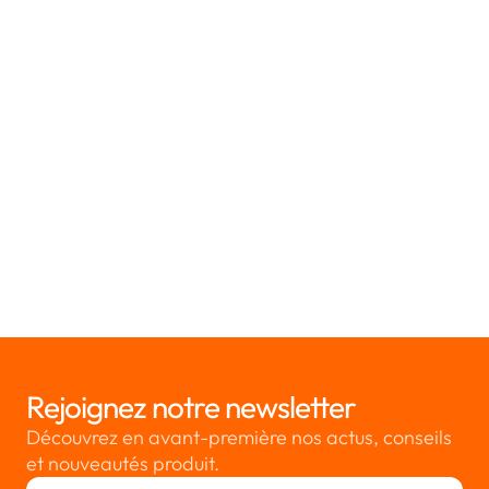
Article 39 RGPD - Missions du délégué à la protection des
données
Article 40 RGPD - Codes de conduite
Article 41 RGPD - Suivi des codes de conduite approuvés
Article 42 RGPD - Certification
Article 43 RGPD - Organismes de certification
👈 Revenir à l'ensemble des articles du RGPD
Rejoignez notre newsletter
Découvrez en avant-première nos actus, conseils
et nouveautés produit.