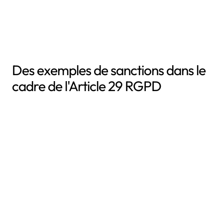
méthodologie efficace pour la
gestion des sous-traitants
Des exemples de sanctions dans le
cadre de l'Article 29 RGPD
239000
€
Contexte
Base juridique insuffisante pour le traitement des
données
En cause
Spa Ama