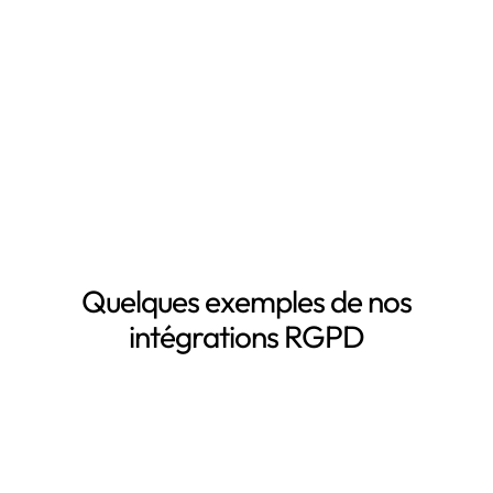
clients, salariés, fournisseurs, etc
Inventaire automatisé des données personnelles
La mise à jour automatique de vos registres de
traitement de données personnelles
Le suivi des DPA de vos sous-traitants
Demander une démo
Quelques exemples de nos
intégrations RGPD