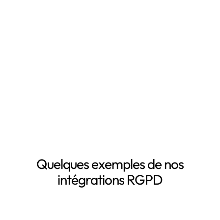
RGPD, notamment grâce à :
Mapping automatisé des données personnelles de vos
clients, salariés, fournisseurs, etc
Inventaire automatisé des données personnelles
La mise à jour automatique de vos registres de
traitement de données personnelles
Le suivi des DPA de vos sous-traitants
Demander une démo
Quelques exemples de nos
intégrations RGPD