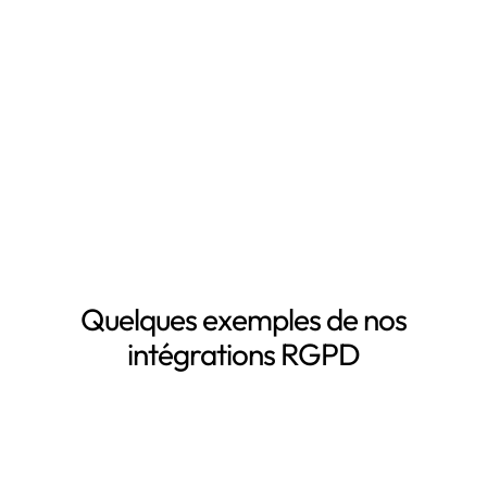
Mapping automatisé des données personnelles de vos
clients, salariés, fournisseurs, etc
Inventaire automatisé des données personnelles
La mise à jour automatique de vos registres de
traitement de données personnelles
Le suivi des DPA de vos sous-traitants
Demander une démo
Quelques exemples de nos
intégrations RGPD