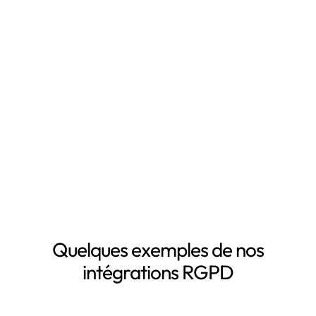
temps en automatisant votre mise en conformité
RGPD, notamment grâce à :
Mapping automatisé des données personnelles de vos
clients, salariés, fournisseurs, etc
Inventaire automatisé des données personnelles
La mise à jour automatique de vos registres de
traitement de données personnelles
Le suivi des DPA de vos sous-traitants
Demander une démo
Quelques exemples de nos
intégrations RGPD