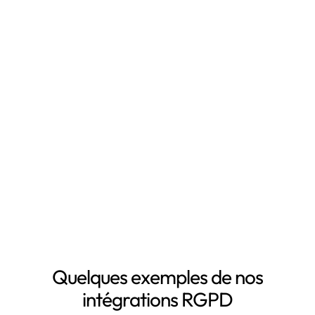
Qu'est-ce que Leto ?
Leto est le
logiciel RGPD
qui vous fait gagner du
temps en automatisant votre mise en conformité
RGPD, notamment grâce à :
Mapping automatisé des données personnelles de vos
clients, salariés, fournisseurs, etc
Inventaire automatisé des données personnelles
La mise à jour automatique de vos registres de
traitement de données personnelles
Le suivi des DPA de vos sous-traitants
Demander une démo
Quelques exemples de nos
intégrations RGPD