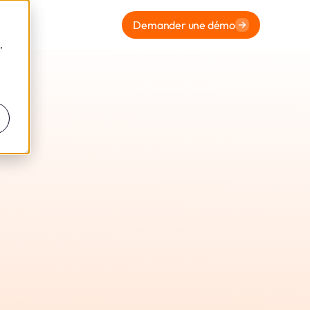
Demander une démo
,
ormité
eto