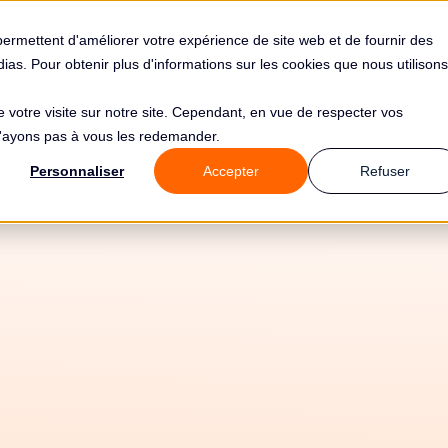
s
Solutions
Tarifs
Clients
Ressources
permettent d'améliorer votre expérience de site web et de fournir des
édias. Pour obtenir plus d'informations sur les cookies que nous utilisons
de votre visite sur notre site. Cependant, en vue de respecter vos
 n'ayons pas à vous les redemander.
Personnaliser
Accepter
Refuser
atisez votre conf
PD avec Ushur et L