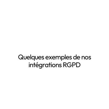
La mise à jour automatique de vos registres de
traitement de données personnelles
Le suivi des DPA de vos sous-traitants
Demander une démo
Quelques exemples de nos
intégrations RGPD