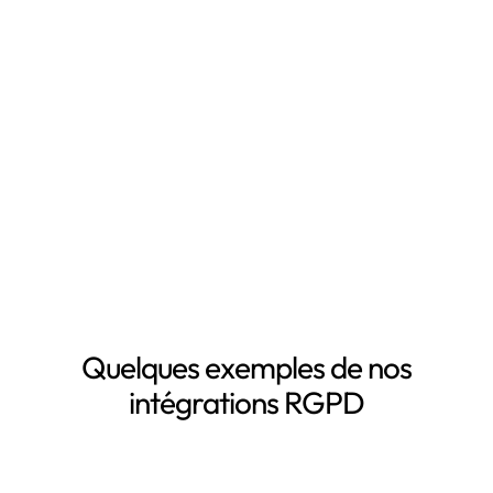
RGPD, notamment grâce à :
Mapping automatisé des données personnelles de vos
clients, salariés, fournisseurs, etc
Inventaire automatisé des données personnelles
La mise à jour automatique de vos registres de
traitement de données personnelles
Le suivi des DPA de vos sous-traitants
Demander une démo
Quelques exemples de nos
intégrations RGPD