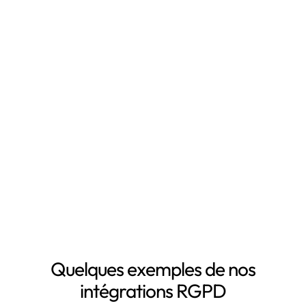
Qu'est-ce que Leto ?
Leto est le
logiciel RGPD
qui vous fait gagner du
temps en automatisant votre mise en conformité
RGPD, notamment grâce à :
Mapping automatisé des données personnelles de vos
clients, salariés, fournisseurs, etc
Inventaire automatisé des données personnelles
La mise à jour automatique de vos registres de
traitement de données personnelles
Le suivi des DPA de vos sous-traitants
Demander une démo
Quelques exemples de nos
intégrations RGPD