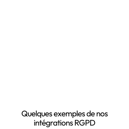
Qu'est-ce que Leto ?
Leto est le
logiciel RGPD
qui vous fait gagner du
temps en automatisant votre mise en conformité
RGPD, notamment grâce à :
Mapping automatisé des données personnelles de vos
clients, salariés, fournisseurs, etc
Inventaire automatisé des données personnelles
La mise à jour automatique de vos registres de
traitement de données personnelles
Le suivi des DPA de vos sous-traitants
Demander une démo
Quelques exemples de nos
intégrations RGPD