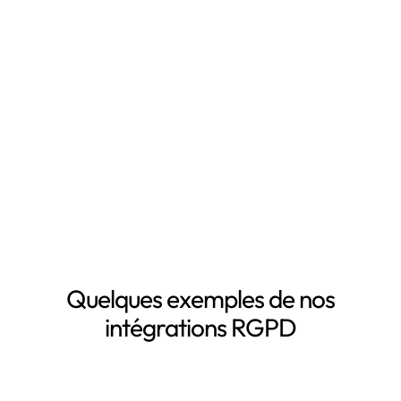
RGPD, notamment grâce à :
Mapping automatisé des données personnelles de vos
clients, salariés, fournisseurs, etc
Inventaire automatisé des données personnelles
La mise à jour automatique de vos registres de
traitement de données personnelles
Le suivi des DPA de vos sous-traitants
Demander une démo
Quelques exemples de nos
intégrations RGPD