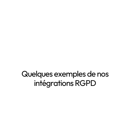
Inventaire automatisé des données personnelles
La mise à jour automatique de vos registres de
traitement de données personnelles
Le suivi des DPA de vos sous-traitants
Demander une démo
Quelques exemples de nos
intégrations RGPD