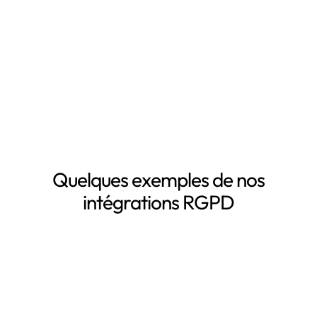
Inventaire automatisé des données personnelles
La mise à jour automatique de vos registres de
traitement de données personnelles
Le suivi des DPA de vos sous-traitants
Demander une démo
Quelques exemples de nos
intégrations RGPD