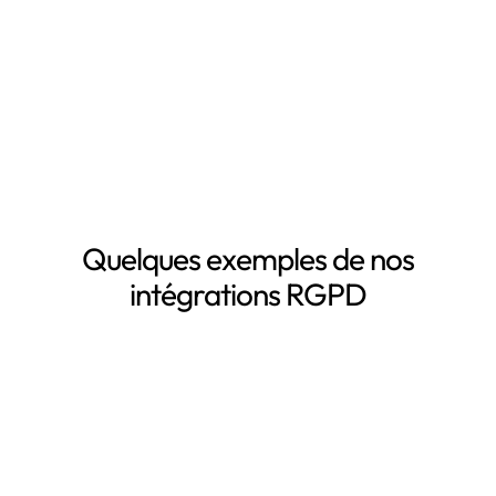
La mise à jour automatique de vos registres de
traitement de données personnelles
Le suivi des DPA de vos sous-traitants
Demander une démo
Quelques exemples de nos
intégrations RGPD