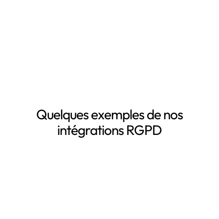
La mise à jour automatique de vos registres de
traitement de données personnelles
Le suivi des DPA de vos sous-traitants
Demander une démo
Quelques exemples de nos
intégrations RGPD