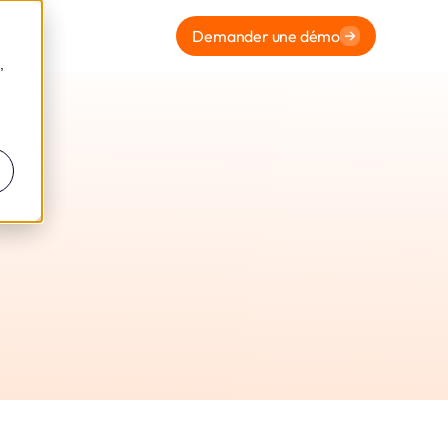
Demander une démo
,
ormité
 Leto