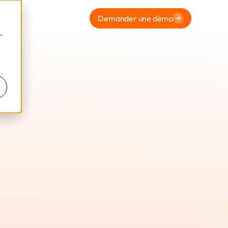
Demander une démo
,
ormité
t Leto