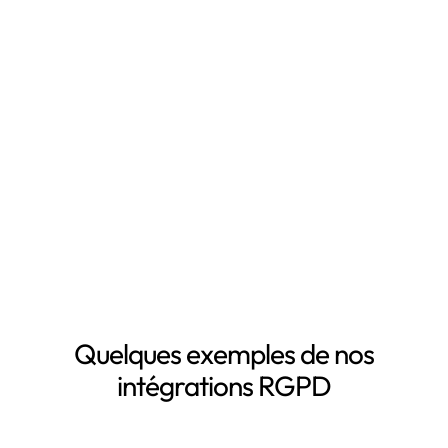
temps en automatisant votre mise en conformité
RGPD, notamment grâce à :
Mapping automatisé des données personnelles de vos
clients, salariés, fournisseurs, etc
Inventaire automatisé des données personnelles
La mise à jour automatique de vos registres de
traitement de données personnelles
Le suivi des DPA de vos sous-traitants
Demander une démo
Quelques exemples de nos
intégrations RGPD