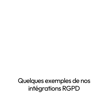
RGPD, notamment grâce à :
Mapping automatisé des données personnelles de vos
clients, salariés, fournisseurs, etc
Inventaire automatisé des données personnelles
La mise à jour automatique de vos registres de
traitement de données personnelles
Le suivi des DPA de vos sous-traitants
Demander une démo
Quelques exemples de nos
intégrations RGPD