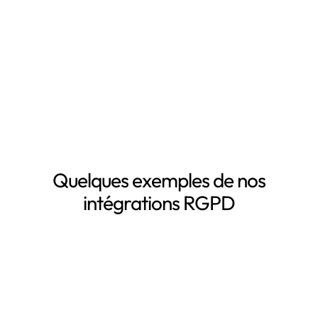
Inventaire automatisé des données personnelles
La mise à jour automatique de vos registres de
traitement de données personnelles
Le suivi des DPA de vos sous-traitants
Demander une démo
Quelques exemples de nos
intégrations RGPD