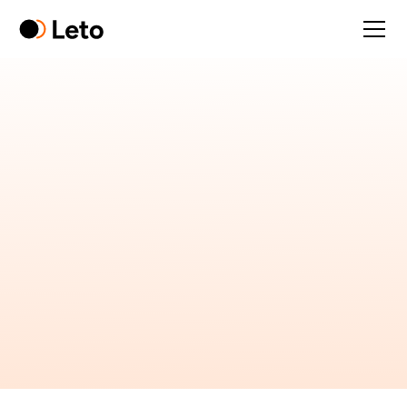
Ce site web stocke des cookies sur votre
ordinateur. Ces cookies permettent d'améliorer
votre expérience de site web et de fournir des
services plus personnalisés, à la fois sur ce site et
via d'autres médias. Pour obtenir plus
d'informations sur les cookies que nous utilisons,
consultez notre
politique de confidentialité
.
Vos informations personnelles ne feront l'objet
Automatisez votre
d'aucun suivi lors de votre visite sur notre site.
conformité RGPD avec
Cependant, en vue de respecter vos préférences,
nous devrons utiliser un petit cookie pour que nous
Linnworks et Leto
n'ayons pas à vous les redemander.
Personnaliser
Accepter
Refuser