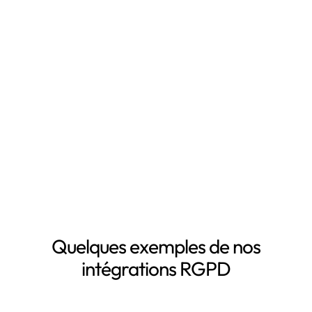
temps en automatisant votre mise en conformité
RGPD, notamment grâce à :
Mapping automatisé des données personnelles de vos
clients, salariés, fournisseurs, etc
Inventaire automatisé des données personnelles
La mise à jour automatique de vos registres de
traitement de données personnelles
Le suivi des DPA de vos sous-traitants
Demander une démo
Quelques exemples de nos
intégrations RGPD