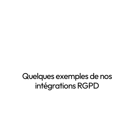
Inventaire automatisé des données personnelles
La mise à jour automatique de vos registres de
traitement de données personnelles
Le suivi des DPA de vos sous-traitants
Demander une démo
Quelques exemples de nos
intégrations RGPD