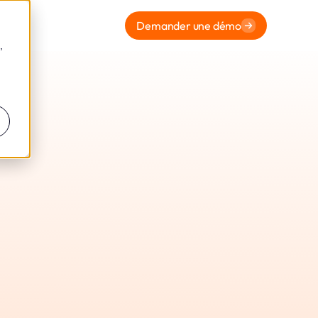
Demander une démo
,
ormité
t Leto