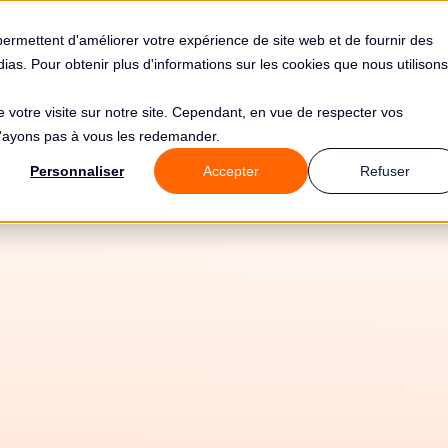
s
Solutions
Tarifs
Clients
Ressources
permettent d'améliorer votre expérience de site web et de fournir des
édias. Pour obtenir plus d'informations sur les cookies que nous utilisons
de votre visite sur notre site. Cependant, en vue de respecter vos
 n'ayons pas à vous les redemander.
Personnaliser
Accepter
Refuser
atisez votre conf
avec ICICI Bank e