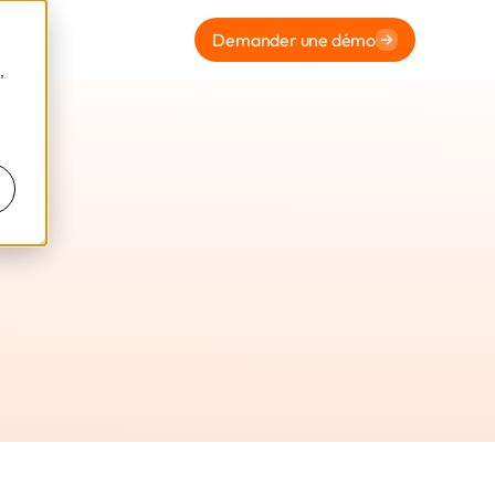
Demander une démo
,
ormité
 Leto