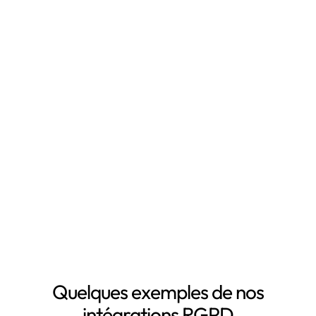
Qu'est-ce que Leto ?
Leto est le
logiciel RGPD
qui vous fait gagner du
temps en automatisant votre mise en conformité
RGPD, notamment grâce à :
Mapping automatisé des données personnelles de vos
clients, salariés, fournisseurs, etc
Inventaire automatisé des données personnelles
La mise à jour automatique de vos registres de
traitement de données personnelles
Le suivi des DPA de vos sous-traitants
Demander une démo
Quelques exemples de nos
intégrations RGPD