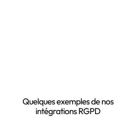
RGPD, notamment grâce à :
Mapping automatisé des données personnelles de vos
clients, salariés, fournisseurs, etc
Inventaire automatisé des données personnelles
La mise à jour automatique de vos registres de
traitement de données personnelles
Le suivi des DPA de vos sous-traitants
Demander une démo
Quelques exemples de nos
intégrations RGPD