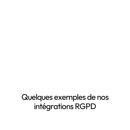
RGPD, notamment grâce à :
Mapping automatisé des données personnelles de vos
clients, salariés, fournisseurs, etc
Inventaire automatisé des données personnelles
La mise à jour automatique de vos registres de
traitement de données personnelles
Le suivi des DPA de vos sous-traitants
Demander une démo
Quelques exemples de nos
intégrations RGPD