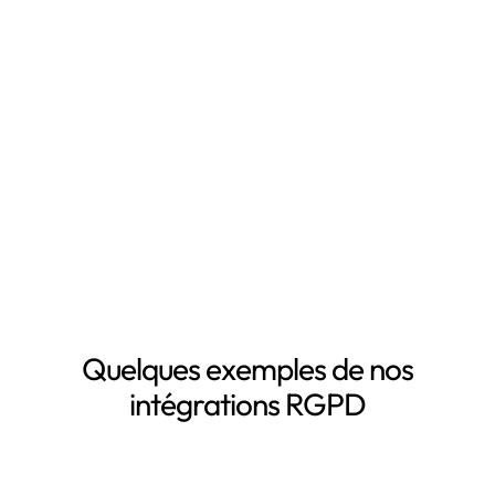
RGPD, notamment grâce à :
Mapping automatisé des données personnelles de vos
clients, salariés, fournisseurs, etc
Inventaire automatisé des données personnelles
La mise à jour automatique de vos registres de
traitement de données personnelles
Le suivi des DPA de vos sous-traitants
Demander une démo
Quelques exemples de nos
intégrations RGPD