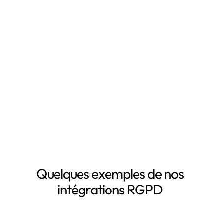
temps en automatisant votre mise en conformité
RGPD, notamment grâce à :
Mapping automatisé des données personnelles de vos
clients, salariés, fournisseurs, etc
Inventaire automatisé des données personnelles
La mise à jour automatique de vos registres de
traitement de données personnelles
Le suivi des DPA de vos sous-traitants
Demander une démo
Quelques exemples de nos
intégrations RGPD