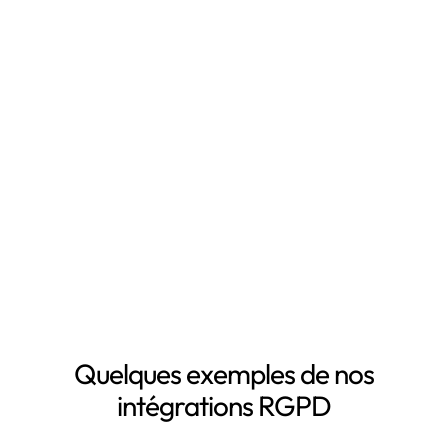
Leto est le
logiciel RGPD
qui vous fait gagner du
temps en automatisant votre mise en conformité
RGPD, notamment grâce à :
Mapping automatisé des données personnelles de vos
clients, salariés, fournisseurs, etc
Inventaire automatisé des données personnelles
La mise à jour automatique de vos registres de
traitement de données personnelles
Le suivi des DPA de vos sous-traitants
Demander une démo
Quelques exemples de nos
intégrations RGPD