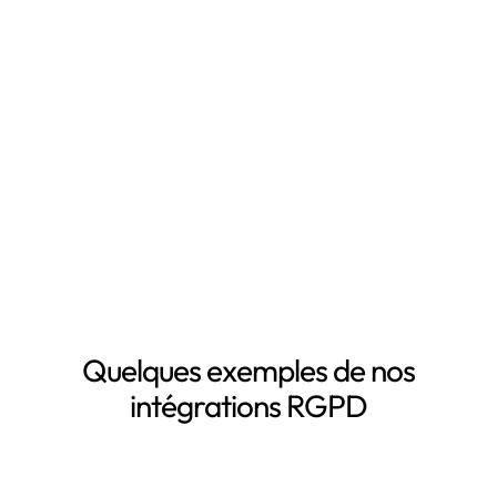
RGPD, notamment grâce à :
Mapping automatisé des données personnelles de vos
clients, salariés, fournisseurs, etc
Inventaire automatisé des données personnelles
La mise à jour automatique de vos registres de
traitement de données personnelles
Le suivi des DPA de vos sous-traitants
Demander une démo
Quelques exemples de nos
intégrations RGPD