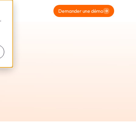
Demander une démo
,
ormité
t Leto