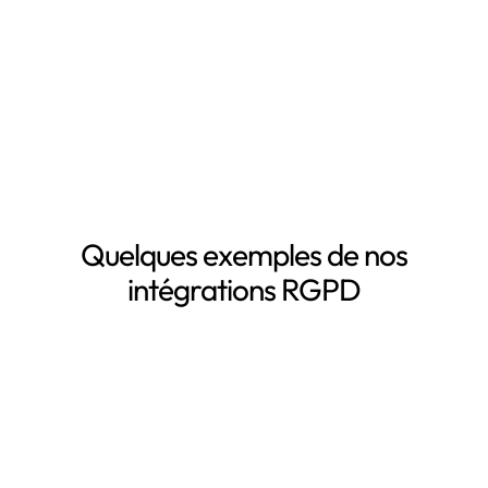
La mise à jour automatique de vos registres de
traitement de données personnelles
Le suivi des DPA de vos sous-traitants
Demander une démo
Quelques exemples de nos
intégrations RGPD