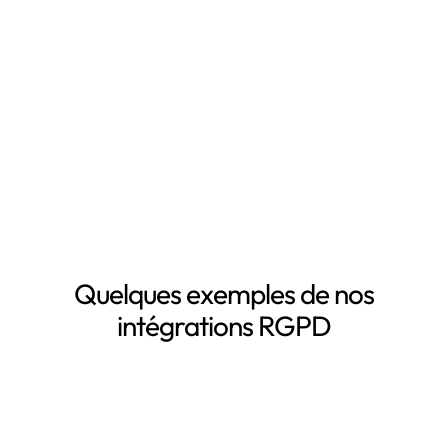
Mapping automatisé des données personnelles de vos
clients, salariés, fournisseurs, etc
Inventaire automatisé des données personnelles
La mise à jour automatique de vos registres de
traitement de données personnelles
Le suivi des DPA de vos sous-traitants
Demander une démo
Quelques exemples de nos
intégrations RGPD