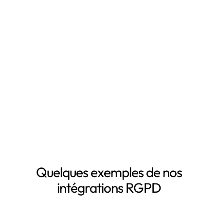
temps en automatisant votre mise en conformité
RGPD, notamment grâce à :
Mapping automatisé des données personnelles de vos
clients, salariés, fournisseurs, etc
Inventaire automatisé des données personnelles
La mise à jour automatique de vos registres de
traitement de données personnelles
Le suivi des DPA de vos sous-traitants
Demander une démo
Quelques exemples de nos
intégrations RGPD