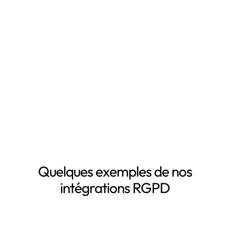
RGPD, notamment grâce à :
Mapping automatisé des données personnelles de vos
clients, salariés, fournisseurs, etc
Inventaire automatisé des données personnelles
La mise à jour automatique de vos registres de
traitement de données personnelles
Le suivi des DPA de vos sous-traitants
Demander une démo
Quelques exemples de nos
intégrations RGPD