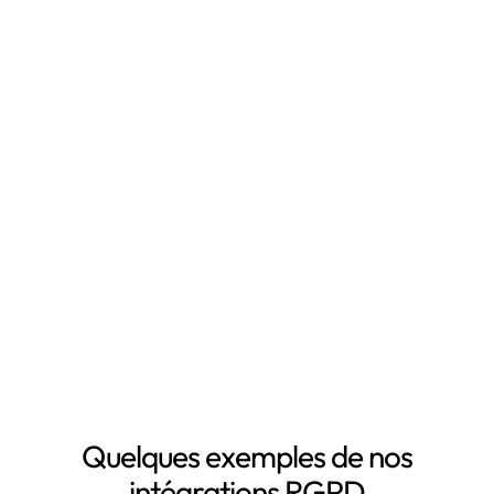
Qu'est-ce que Leto ?
Leto est le
logiciel RGPD
qui vous fait gagner du
temps en automatisant votre mise en conformité
RGPD, notamment grâce à :
Mapping automatisé des données personnelles de vos
clients, salariés, fournisseurs, etc
Inventaire automatisé des données personnelles
La mise à jour automatique de vos registres de
traitement de données personnelles
Le suivi des DPA de vos sous-traitants
Demander une démo
Quelques exemples de nos
intégrations RGPD