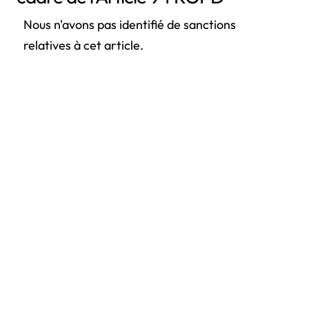
Nous n'avons pas identifié de sanctions
relatives à cet article.
Les autres articles du chapitre
Article 95 RGPD - Relation avec la directive 2002/58/CE
Article 96 RGPD - Relation avec les accords conclus
antérieurement
Article 97 RGPD - Rapports de la Commission
Article 98 RGPD - Réexamen d'autres actes juridiques de
l'Union relatifs à la protection des données
Article 99 RGPD - Entrée en vigueur et application
👈 Revenir à l'ensemble des articles du RGPD