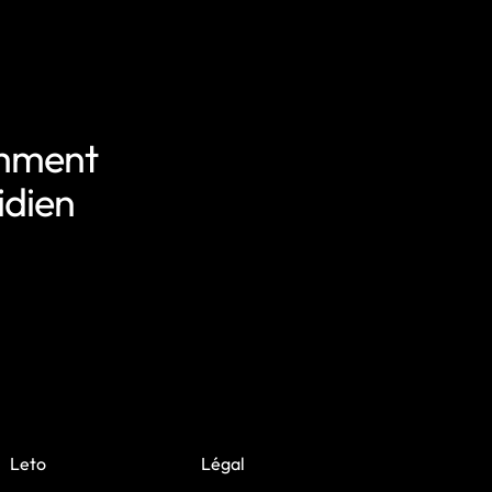
omment
idien
Leto
Légal