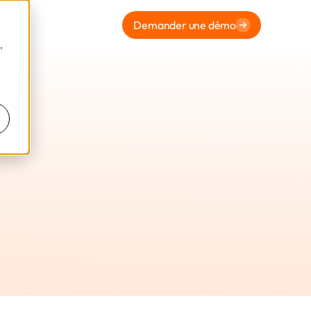
Demander une démo
,
our
que