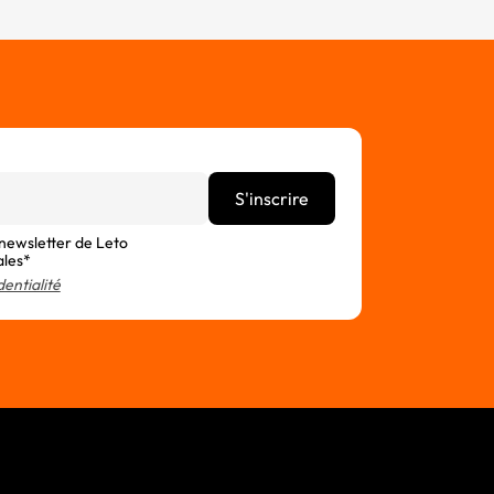
 newsletter de Leto
ales*
dentialité