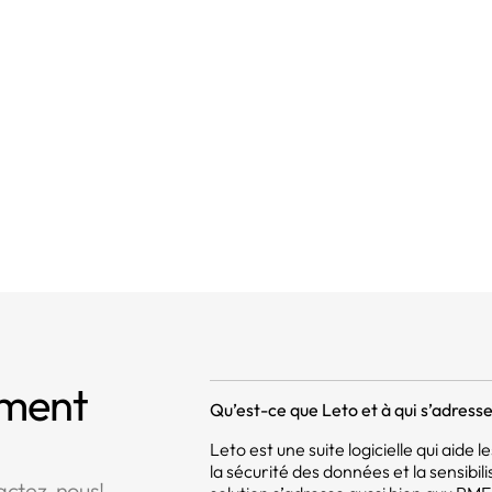
ncipes relatifs au traitement des données à caractère per
t à l'effacement («droit à l'oubli»)
it d'opposition
mment
Qu’est-ce que Leto et à qui s’adresse 
Leto est une suite logicielle qui aide
la sécurité des données et la sensibil
actez-nous!