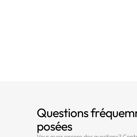
- Article 5 : Pri
- Article 17 : Droi
- Article 21 : Dro
Questions fréque
posées
Vous avez encore des questions? Cont